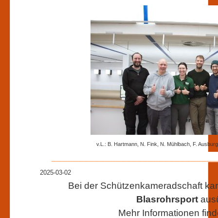
v.L.: B. Hartmann, N. Fink, N. Mühlbach, F. Ausburg
_______________________________
2025-03-02
Bei der Schützenkameradschaft kan
Blasrohrsport
aus
Mehr Informationen find